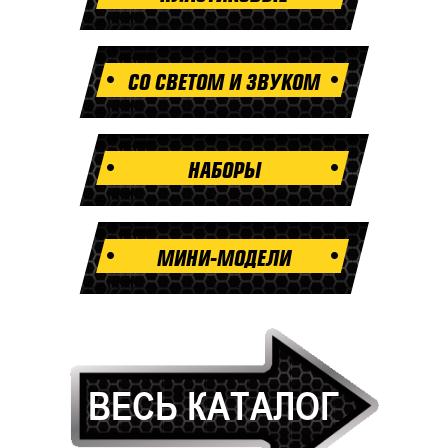
СО СВЕТОМ И ЗВУКОМ
НАБОРЫ
МИНИ-МОДЕЛИ
НА
ВЕСЬ КАТАЛОГ
МАШИНА
ПАРК"
"ТЕ
"ТЕХНОПАРК"
НА
МАШИНА
М
130