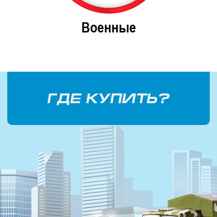
ельные
Военные
Гор
тра
ГДЕ КУПИТЬ?